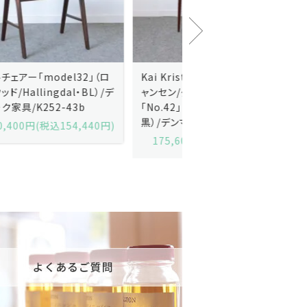
Kai Kristiansenカイ・クリスチ
Johannes Andersen
ャンセン/ダイニングチェアー
ス・アンダーセン/サイドボ
「No.42」（ローズウッド・レザー
「model 160」（ローズウッ
黒）/デンマーク家具/J252-57j
デンマーク家具/J219-30
175,600円(税込193,160円)
602,000円(税込662,2