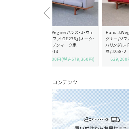
J.Wegnerハンス・J・ウェ
Hans J.Wegnerハンス・J・ウェ
ソファ「GE236」(オーク・
グナー/ソファ「GE235」(オーク/
x)/デンマーク家
ハリンダル・RE)/デンマーク家
2-13
具/J258-2
,600円(税込679,360円)
629,200円(税込692,120円)
コンテンツ