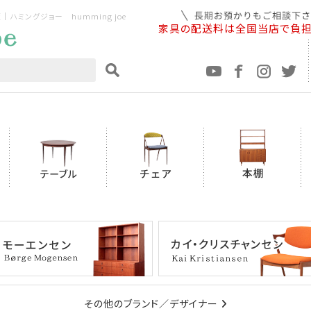
ミングジョー humming joe
家具の配送料は全国当店で負
その他のブランド／デザイナー