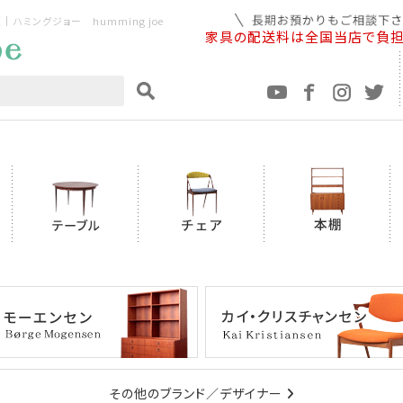
ミングジョー humming joe
家具の配送料は全国当店で負
その他のブランド／デザイナー