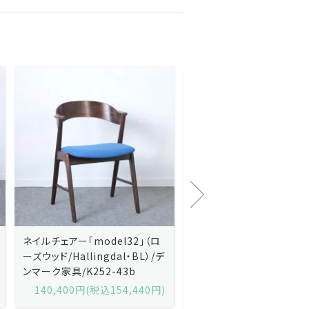
Kai Kristiansenカイ・クリスチ
Johannes Andersen
ャンセン/ダイニングチェアー
ス・アンダーセン/サイドボ
「No.42」（ローズウッド・レザー
「model 160」（ローズウッ
黒）/デンマーク家具/J252-57j
デンマーク家具/J219-30
175,600円(税込193,160円)
602,000円(税込662,2