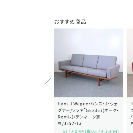
おすすめ商品
J.Wegnerハンス・J・ウェ
Hans J.Wegnerハンス・J・ウェ
ソファ「GE236」(オーク・
グナー/ソファ「GE235」(オーク/
x)/デンマーク家
ハリンダル・RE)/デンマーク家
2-13
具/J258-2
,600円(税込679,360円)
629,200円(税込692,120円)