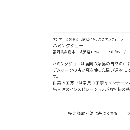
デンマーク家具＆北欧とイギリスのアンティーク
ハミングジョー
福岡県糸島市二丈浜窪179-1 tel.fax / 0
ハミングジョーは福岡の糸島の自然の中に
デンマークの古い窓を使った黒い建物には
す。
併設の工房では家具の丁寧なメンテナンス
先人達のインスピレーションがお客様の感
特定商取引法に基づく表記