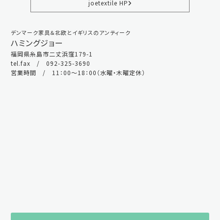
joetextile HP
デンマーク家具＆北欧とイギリスのアンティーク
ハミングジョー
福岡県糸島市二丈浜窪179-1
tel.fax / 092-325-3690
営業時間 / 11：00～18：00（水曜・木曜定休）