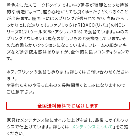
着色をしたスモークドタイプです。座の延長が後脚となった特徴
的な構造によって、座り心地がとても良くゆったりとくつろぐこと
が出来ます。 座面下にはスプリングが張られており、当時からし
っかりとした造りです。ファブリックはRIBACO(リバコ)のNCシ
リーズ012（ウール30％・アクリル70％）で張替ています。中のス
プリングとウレタンは現在の新しいものと交換をしています。そ
のため柔らかいクッションになっています。 フレームの細かいキ
ズなど多少使用感はありますが、全体的に良いコンディションで
す。
＊ファブリックの張替も承ります。詳しくはお問い合わせください
ませ。
＊濡れたものや湿ったものを長時間置くとしみになりますので
ご注意下さい。
全国送料無料
でお届けします
家具はメンテナンス後にオイル仕上げを施し、最後にオイルワッ
クスで仕上げています。 詳しくは「
メンテナンスについて
」をご覧
ください。