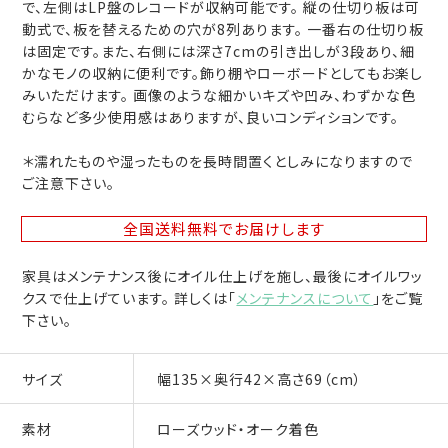
で、左側はLP盤のレコードが収納可能です。 縦の仕切り板は可
動式で、板を替えるための穴が8列あります。 一番右の仕切り板
は固定です。また、右側には深さ7cmの引き出しが3段あり、細
かなモノの収納に便利です。飾り棚やローボードとしてもお楽し
みいただけます。 画像のような細かいキズや凹み、わずかな色
むらなど多少使用感はありますが、良いコンディションです。
＊濡れたものや湿ったものを長時間置くとしみになりますので
ご注意下さい。
全国送料無料
でお届けします
家具はメンテナンス後にオイル仕上げを施し、最後にオイルワッ
クスで仕上げています。 詳しくは「
メンテナンスについて
」をご覧
下さい。
サイズ
幅135×奥行42×高さ69（cm）
素材
ローズウッド・オーク着色