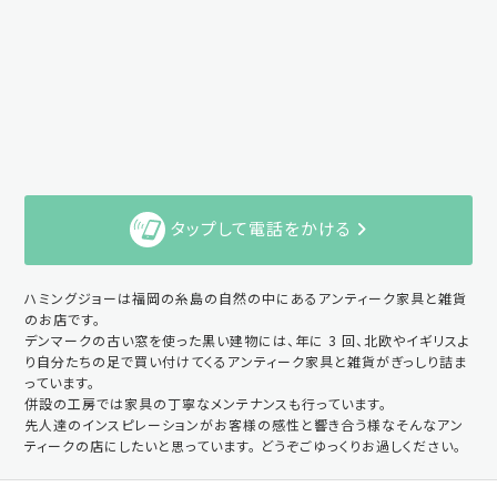
タップして電話をかける
ハミングジョーは福岡の糸島の自然の中にあるアンティーク家具と雑貨
のお店です。
デンマークの古い窓を使った黒い建物には、年に 3 回、北欧やイギリスよ
り自分たちの足で買い付けてくるアンティーク家具と雑貨がぎっしり詰ま
っています。
併設の工房では家具の丁寧なメンテナンスも行っています。
先人達のインスピレーションがお客様の感性と響き合う様なそんなアン
ティークの店にしたいと思っています。 どうぞごゆっくりお過しください。