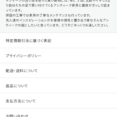
デンマークの古い窓を使った黒い建物には、年に 3 回、北欧やイギリスよ
り自分たちの足で買い付けてくるアンティーク家具と雑貨がぎっしり詰ま
っています。
併設の工房では家具の丁寧なメンテナンスも行っています。
先人達のインスピレーションがお客様の感性と響き合う様なそんなアン
ティークの店にしたいと思っています。 どうぞごゆっくりお過しください。
特定商取引法に基づく表記
プライバシーポリシー
配送・送料について
返品について
支払方法について
お問い合わせ