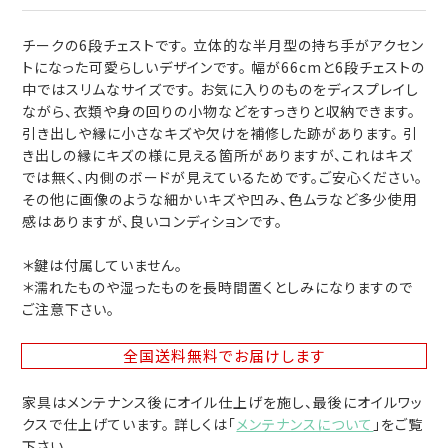
チークの6段チェストです。 立体的な半月型の持ち手がアクセン
トになった可愛らしいデザインです。 幅が66cmと6段チェストの
中ではスリムなサイズです。 お気に入りのものをディスプレイし
ながら、衣類や身の回りの小物などをすっきりと収納できます。
引き出しや縁に小さなキズや欠けを補修した跡があります。 引
き出しの縁にキズの様に見える箇所がありますが、これはキズ
では無く、内側のボードが見えているためです。ご安心ください。
その他に画像のような細かいキズや凹み、色ムラなど多少使用
感はありますが、良いコンディションです。
＊鍵は付属していません。
＊濡れたものや湿ったものを長時間置くとしみになりますので
ご注意下さい。
全国送料無料
でお届けします
家具はメンテナンス後にオイル仕上げを施し、最後にオイルワッ
クスで仕上げています。 詳しくは「
メンテナンスについて
」をご覧
下さい。