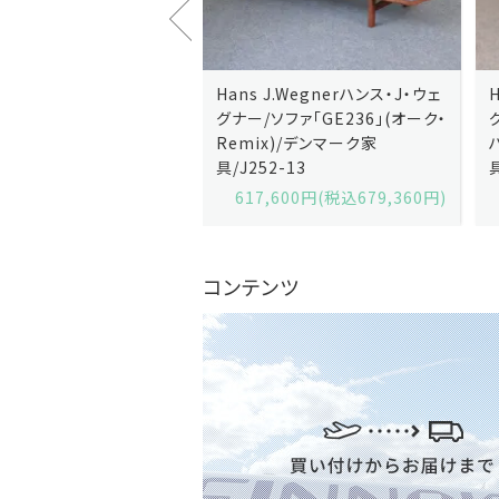
J.Wegnerハンス・J・ウェ
Hans J.Wegnerハンス・J・ウェ
ソファ「GE236」(オーク・
グナー/ソファ「GE235」(オーク/
x)/デンマーク家
ハリンダル・RE)/デンマーク家
2-13
具/J258-2
,600円(税込679,360円)
629,200円(税込692,120円)
コンテンツ