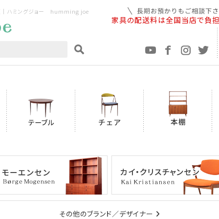
ミングジョー humming joe
家具の配送料は全国当店で負
その他のブランド／デザイナー