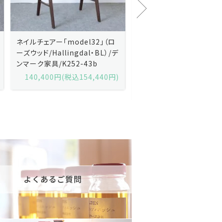
Kai Kristiansenカイ・クリスチ
Johannes Andersen
ャンセン/ダイニングチェアー
ス・アンダーセン/サイドボ
「No.42」（ローズウッド・レザー
「model 160」（ローズウッ
黒）/デンマーク家具/J252-57j
デンマーク家具/J219-30
175,600円(税込193,160円)
602,000円(税込662,2