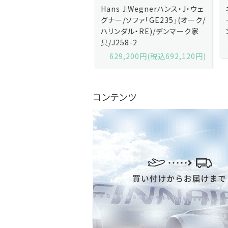
J.Wegnerハンス・J・ウェ
Hans J.Wegnerハンス・J・ウェ
ソファ「GE236」(オーク・
グナー/ソファ「GE235」(オーク/
x)/デンマーク家
ハリンダル・RE)/デンマーク家
2-13
具/J258-2
,600円(税込679,360円)
629,200円(税込692,120円)
コンテンツ