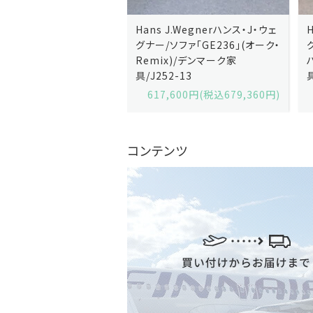
J.Wegnerハンス・J・ウェ
Hans J.Wegnerハンス・J・ウェ
ソファ「GE236」(オーク・
グナー/ソファ「GE235」(オーク/
x)/デンマーク家
ハリンダル・RE)/デンマーク家
2-13
具/J258-2
,600円(税込679,360円)
629,200円(税込692,120円)
コンテンツ