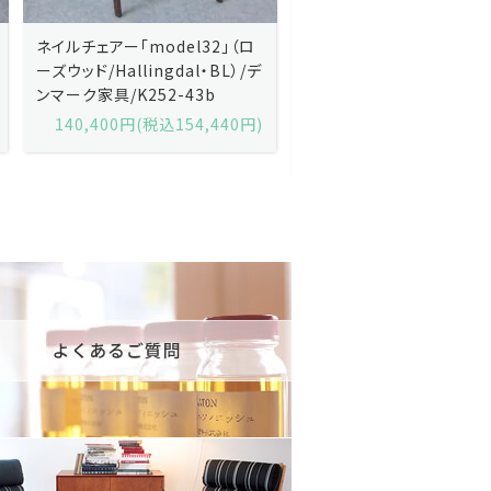
Kai Kristiansenカイ・クリスチ
Johannes Andersen
ャンセン/ダイニングチェアー
ス・アンダーセン/サイドボ
「No.42」（ローズウッド・レザー
「model 160」（ローズウッ
黒）/デンマーク家具/J252-57j
デンマーク家具/J219-30
175,600円(税込193,160円)
602,000円(税込662,2