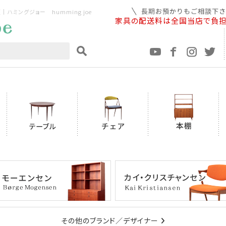
ミングジョー humming joe
家具の配送料は全国当店で負
その他のブランド／デザイナー