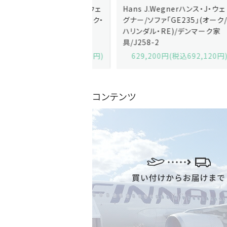
J.Wegnerハンス・J・ウェ
Hans J.Wegnerハンス・J・ウェ
ソファ「GE236」(オーク・
グナー/ソファ「GE235」(オーク/
x)/デンマーク家
ハリンダル・RE)/デンマーク家
2-13
具/J258-2
,600円(税込679,360円)
629,200円(税込692,120円)
コンテンツ