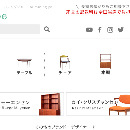
ミングジョー humming joe
家具の配送料は全国当店で負
その他のブランド／デザイナー